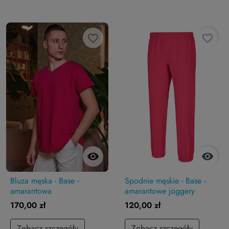
favorite_border
favorite_border


Bluza męska - Base -
Spodnie męskie - Base -
amarantowa
amarantowe joggery
170,00 zł
120,00 zł
Zobacz szczegóły
Zobacz szczegóły