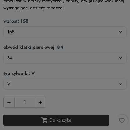
pracujesz w branży medycznej, beauty, czy jakiejkolwiek innej
wymagającej odzieży roboczej.
wzrost: 158
obwód klatki piersiowej: 84
typ sylwetki: V



Do koszyka
favorite_border