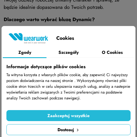
będzie idealnie dopasowana do Twoich potrzeb.
Dlaczego warto wybrać bluzę Dynamic?
Komfort i oddychalność: Materiał, który skutecznie
Cookies
odprowadza wilgoć i zapewnia wygodę przez cały dzień
pracy.
Zgody
Szczegóły
O Cookies
Elegancki wygląd: Subtelne białe lamówki na rękawach,
kieszeniach i dekolcie, które nadają nowoczesny, sportowy
Informacje dotyczące plików cookies
charakter.
Ta witryna korzysta z własnych plików cookie, aby zapewnić Ci najwyższy
poziom doświadczenia na naszej stronie . Wykorzystujemy również pliki
Funkcjonalność: Cztery pojemne kieszenie, które pomogą
cookie stron trzecich w celu ulepszenia naszych usług, analizy a nastepnie
utrzymać porządek i ułatwią przechowywanie niezbędnych
wyświetlania reklam związanych z Twoimi preferencjami na podstawie
analizy Twoich zachowań podczas nawigacji.
przedmiotów.
Nowoczesny krój: Prosty, minimalistyczny tył, który sprawia, że
Zaakceptuj wszystkie
bluza pasuje do każdej stylizacji.
Dostosuj
Personalizacja: Możliwość wyhaftowania imienia, logotypu lub