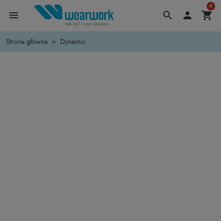
0
menu
search

shopping_cart
Strona główna
Dynamic