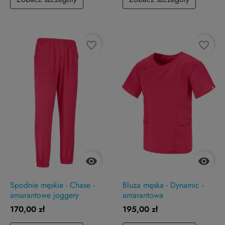
favorite_border
favorite_border


Spodnie męskie - Chase -
Bluza męska - Dynamic -
amarantowe joggery
amarantowa
170,00 zł
195,00 zł