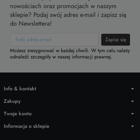
nowościach oraz promocjach w naszym
sklepie? Podaj swój adres e-mail i zapisz się
do Newslettera!
Możesz zrezygnować w każdej chwili. W tym celu należy
odnaleźć szczegóły w naszej informacji prawnej.
Info & kontakt
arrow_drop_down
Zakupy
arrow_drop_down
Twoje konto
arrow_drop_down
Informacja o sklepie
arrow_drop_down