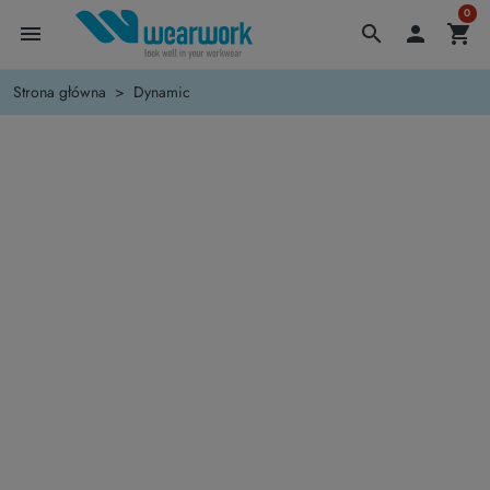
0
menu
search

shopping_cart
Strona główna
Dynamic