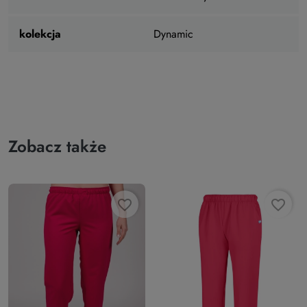
kolekcja
Dynamic
Zobacz także
favorite_border
favorite_border