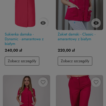


Sukienka damska -
Żakiet damski - Classic -
Dynamic - amarantowa z
amarantowy z białym
białym
240,00 zł
220,00 zł
Zobacz szczegóły
Zobacz szczegóły
favorite_border
favorite_border