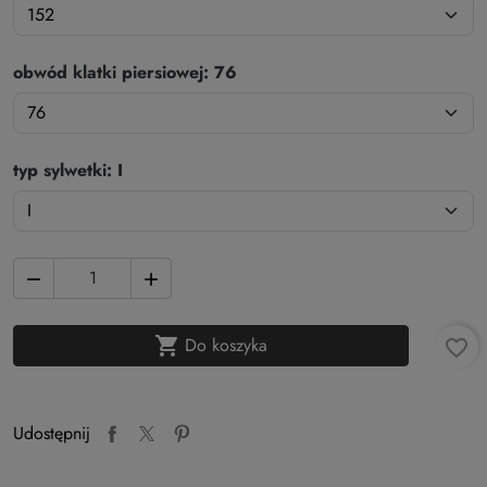
obwód klatki piersiowej: 76
typ sylwetki: I



Do koszyka
favorite_border
Udostępnij